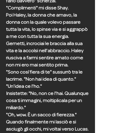
farlo davvero" scherzai.
"Complimenti" mi disse Shay.
Poi Haley, la donna che amavo, la
donna con la quale volevo passare
tutta la vita, lo spinse via e si aggrappò
a me con tutta la sua energia.
Gemetti, incrociai le braccia alla sua
vita e la accolsi nell'abbraccio. Haley
riusciva a farmi sentire amato come
non mi ero mai sentito prima.
"Sono così fiera di te" sussurrò tra le
lacrime. "Non hai idea di quanto."
"Un'idea ce l'ho."
Insistette: "No, non ce l'hai. Qualunque
cosa ti immagini, moltiplicala per un
miliardo."
"Oh, wow. È un sacco di fierezza."
Quando finalmente mi lasciò e si
asciugò gli occhi, mi voltai verso Lucas.