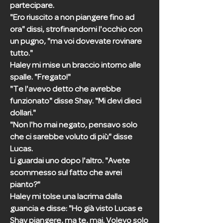
partecipare.
"Ero riuscito a non piangere fino ad
ora" dissi, strofinandomi l'occhio con
un pugno, "ma voi dovevate rovinare
tutto."
Haley mi mise un braccio intorno alle
spalle. "Fregato!"
"Te l'avevo detto che avrebbe
funzionato" disse Shay. "Mi devi dieci
dollari."
"Non l'ho mai negato, pensavo solo
che ci sarebbe voluto di più" disse
Lucas.
Li guardai uno dopo l'altro. "Avete
scommesso sul fatto che avrei
pianto?"
Haley mi tolse una lacrima dalla
guancia e disse: "Ho già visto Lucas e
Shay piangere, ma te, mai. Volevo solo