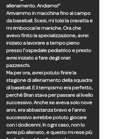
allenamento. Andiamo!"
Arrivammo in macchina fino al campo
da baseball. Scesi, mi tolsi la cravatta e
mi rimboccai le maniche. Ora che
avevo finito la specializzazione, avrei
iniziato a lavorare a tempo pieno
presso l'ospedale pediatrico e presto
avrei iniziato a fare degli orari
pazzeschi.
Ma per ora, avrei potuto finire la
stagione di allenamento della squadra
di baseball. E il tempismo era perfetto,
perché Bran stava per passare al livello
successivo. Anche se aveva solo nove
anni, era abbastanza bravo e l'anno
successivo avrebbe potuto giocare
con i dodicenni. In ogni caso, non lo
avrei più allenato, e questo mi rese più