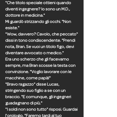
"Che titolo speciale ottieni quando
diventi ingegnere? Io sono un M.D.,
dottore in medicina."
Mi guardò strizzando gli occhi. "Non
esiste."
"Wow, davvero? Cavolo, che peccato"
dissi in tono condiscendente. "Prendi
nota, Bran. Se vuoi un titolo figo, devi
diventare avvocato o medico."
Era uno scherzo che gli facevamo
sempre, ma Bran scosse la testa con
convinzione. "Voglio lavorare con le
macchine, come papà!"
"Bravo ragazzo" disse Lucas,
stringendo suo figlio a se con un
braccio. "E comunque, gli ingegneri
guadagnano di più."
"I soldi non sono tutto" risposi. Guardai
l'orologio. "Faremo tardi al tuo