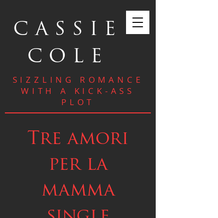
CASSIE
COLE
SIZZLING ROMANCE
WITH A KICK-ASS
PLOT
Tre amori
per la
mamma
single