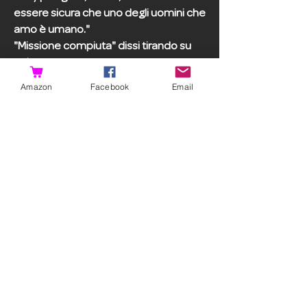
essere sicura che uno degli uomini che
amo è umano."
"Missione compiuta" dissi tirando su
col naso.
I bambini della mia squadra lasciarono
Amazon
Facebook
Email
cadere lo striscione, poi corsero tutti a
radunarsi attorno a me, saltando e
applaudendo. Fu allora che le lacrime
iniziarono davvero a sgorgare.
Smettete di giudicarmi! Non lo sapevo
di poter essere così felice, okay?
"Esercizi di riscaldamento!" gridai con
la voce un po' rotta dal pianto.
"Mettetevi in fila sulla riga. Il primo
lancio è tra venti minuti, cercate di
essere tutti pronti."
Bran mi fece un piccolo saluto militare.
"Sì, dottor coach Jordy."