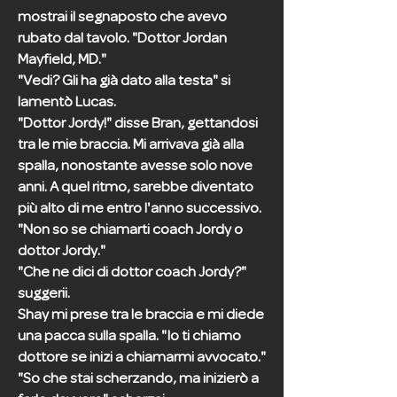
mostrai il segnaposto che avevo
rubato dal tavolo. "Dottor Jordan
Mayfield, MD."
"Vedi? Gli ha già dato alla testa" si
lamentò Lucas.
"Dottor Jordy!" disse Bran, gettandosi
tra le mie braccia. Mi arrivava già alla
spalla, nonostante avesse solo nove
anni. A quel ritmo, sarebbe diventato
più alto di me entro l'anno successivo.
"Non so se chiamarti coach Jordy o
dottor Jordy."
"Che ne dici di dottor coach Jordy?"
suggerii.
Shay mi prese tra le braccia e mi diede
una pacca sulla spalla. "Io ti chiamo
dottore se inizi a chiamarmi avvocato."
"So che stai scherzando, ma inizierò a