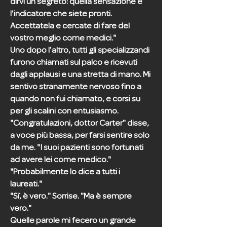
dirvi un segreto: quella sensazione è
l'indicatore che siete pronti.
Accettatela e cercate di fare del
vostro meglio come medici."
Uno dopo l'altro, tutti gli specializzandi
furono chiamati sul palco e ricevuti
dagli applausi e una stretta di mano. Mi
sentivo stranamente nervoso fino a
quando non fui chiamato, e corsi su
per gli scalini con entusiasmo.
"Congratulazioni, dottor Carter" disse,
a voce più bassa, per farsi sentire solo
da me. "I suoi pazienti sono fortunati
ad avere lei come medico."
"Probabilmente lo dice a tutti i
laureati."
"Sì, è vero." Sorrise. "Ma è sempre
vero."
Quelle parole mi fecero un grande