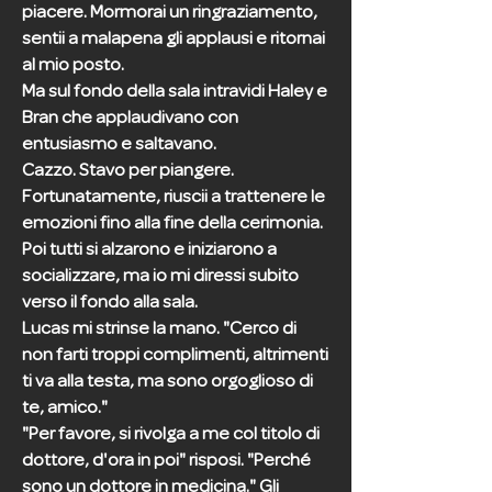
piacere. Mormorai un ringraziamento,
sentii a malapena gli applausi e ritornai
al mio posto.
Ma sul fondo della sala intravidi Haley e
Bran che applaudivano con
entusiasmo e saltavano.
Cazzo. Stavo per piangere.
Fortunatamente, riuscii a trattenere le
emozioni fino alla fine della cerimonia.
Poi tutti si alzarono e iniziarono a
socializzare, ma io mi diressi subito
verso il fondo alla sala.
Lucas mi strinse la mano. "Cerco di
non farti troppi complimenti, altrimenti
ti va alla testa, ma sono orgoglioso di
te, amico."
"Per favore, si rivolga a me col titolo di
dottore, d'ora in poi" risposi. "Perché
sono un dottore in medicina." Gli