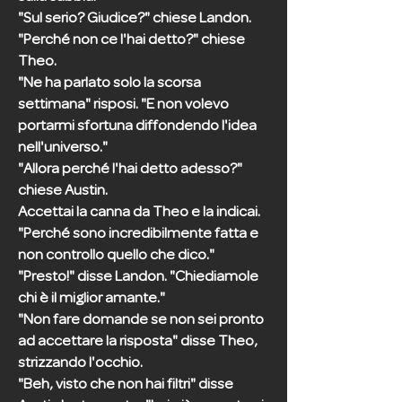
"Sul serio? Giudice?" chiese Landon.
"Perché non ce l'hai detto?" chiese
Theo.
"Ne ha parlato solo la scorsa
settimana" risposi. "E non volevo
portarmi sfortuna diffondendo l'idea
nell'universo."
"Allora perché l'hai detto adesso?"
chiese Austin.
Accettai la canna da Theo e la indicai.
"Perché sono incredibilmente fatta e
non controllo quello che dico."
"Presto!" disse Landon. "Chiediamole
chi è il miglior amante."
"Non fare domande se non sei pronto
ad accettare la risposta" disse Theo,
strizzando l'occhio.
"Beh, visto che non hai filtri" disse