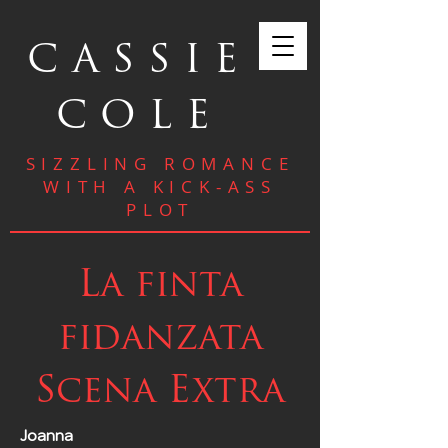
CASSIE
COLE
SIZZLING ROMANCE
WITH A KICK-ASS
PLOT
La finta
fidanzata
Scena Extra
Joanna