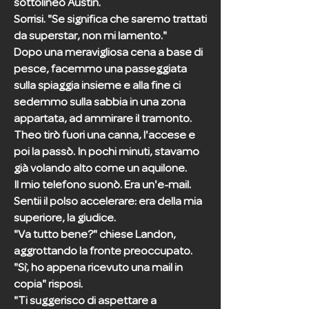
sottolineò Austin.
Sorrisi. "Se significa che saremo trattati
da superstar, non mi lamento."
Dopo una meravigliosa cena a base di
pesce, facemmo una passeggiata
sulla spiaggia insieme e alla fine ci
sedemmo sulla sabbia in una zona
appartata, ad ammirare il tramonto.
Theo tirò fuori una canna, l'accese e
poi la passò. In pochi minuti, stavamo
già volando alto come un aquilone.
Il mio telefono suonò. Era un'e-mail.
Sentii il polso accelerare: era della mia
superiore, la giudice.
"Va tutto bene?" chiese Landon,
aggrottando la fronte preoccupato.
"Sì, ho appena ricevuto una mail in
copia" risposi.
"Ti suggerisco di aspettare a