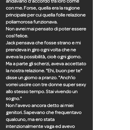
andavano d'accordo tra loro come
con me. Forse, quella era la ragione
principale per cui quella folle relazione
poliamorosa funzionava.
Non avrei mai pensato di poter essere
così felice.
Jack pensava che fosse strano e mi
prendeva in giro ogni volta che ne
aveva la possibilità, cioè ogni giorno.
Ma a parte gli scherzi, aveva accettato
la nostra relazione. "Ehi, buon per te"
disse un giorno a pranzo. "Anch’io
vorrei uscire con tre donne super sexy
allo stesso tempo. Stai vivendo un
sogno."
Non l'avevo ancora detto ai miei
genitori. Sapevano che frequentavo
qualcuno, ma ero stata
intenzionalmente vaga ed avevo