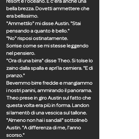
resort e l'oceano. E c'era anche una
bella brezza. Dovetti ammettere che
era bellissimo.
"Ammettilo" mi disse Austin. "Stai
pensando a quanto è bello."
"No" risposi ostinatamente.
Sorrise come se mi stesse leggendo
nel pensiero.
"Ora di una birra" disse Theo. Si tolse lo
zaino dalla spalla e aprì la cerniera. "E di
pranzo."
Bevemmo birre fredde e mangiammo
i nostri panini, ammirando il panorama.
Theo prese in giro Austin sul fatto che
questa volta era più in forma. Landon
si lamentò di una vescica sul tallone.
"Almeno non hai i sandali" sottolineò
Austin. "A differenza di me, l'anno
scorso."