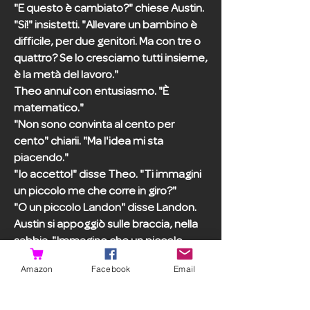
"E questo è cambiato?" chiese Austin.
"Sì!" insistetti. "Allevare un bambino è
difficile, per due genitori. Ma con tre o
quattro? Se lo cresciamo tutti insieme,
è la metà del lavoro."
Theo annuì con entusiasmo. "È
matematico."
"Non sono convinta al cento per
cento" chiarii. "Ma l'idea mi sta
piacendo."
"Io accetto!" disse Theo. "Ti immagini
un piccolo me che corre in giro?"
"O un piccolo Landon" disse Landon.
Austin si appoggiò sulle braccia, nella
sabbia. "Immagino che un piccolo
Austin finirebbe in tutti i guai. Guai
Amazon
Facebook
Email
buoni, bada bene."
"Chi dice che sarà un bambino?"
chiesi. "E se fosse una bambina?"