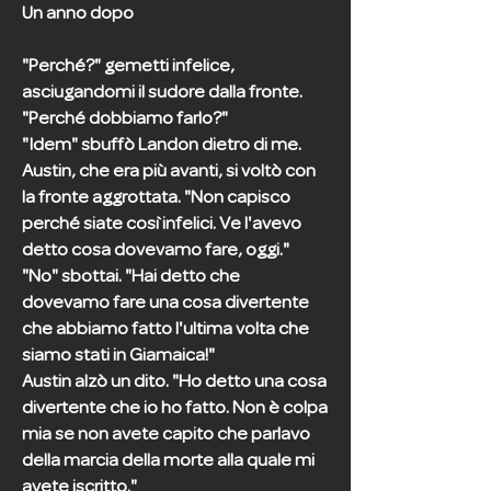
Un anno dopo
"Perché?" gemetti infelice,
asciugandomi il sudore dalla fronte.
"Perché dobbiamo farlo?"
"Idem" sbuffò Landon dietro di me.
Austin, che era più avanti, si voltò con
la fronte aggrottata. "Non capisco
perché siate così infelici. Ve l'avevo
detto cosa dovevamo fare, oggi."
"No" sbottai. "Hai detto che
dovevamo fare una cosa divertente
che abbiamo fatto l'ultima volta che
siamo stati in Giamaica!"
Austin alzò un dito. "Ho detto una cosa
divertente che io ho fatto. Non è colpa
mia se non avete capito che parlavo
della marcia della morte alla quale mi
avete iscritto."