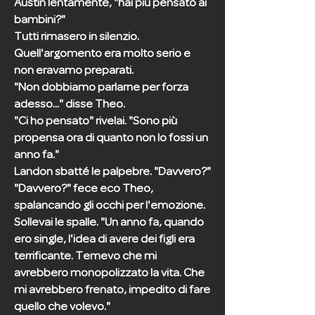
Austin lentamente, "hai più pensato ai
bambini?"
Tutti rimasero in silenzio.
Quell'argomento era molto serio e
non eravamo preparati.
"Non dobbiamo parlarne per forza
adesso..." disse Theo.
"Ci ho pensato" rivelai. "Sono più
propensa ora di quanto non lo fossi un
anno fa."
Landon sbatté le palpebre. "Davvero?"
"Davvero?" fece eco Theo,
spalancando gli occhi per l'emozione.
Sollevai le spalle. "Un anno fa, quando
ero single, l'idea di avere dei figli era
terrificante. Temevo che mi
avrebbero monopolizzato la vita. Che
mi avrebbero frenato, impedito di fare
quello che volevo."